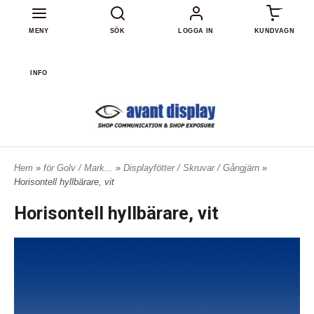
0
MENY
SÖK
LOGGA IN
KUNDVAGN
INFO
Hem
»
för Golv / Mark...
»
Displayfötter / Skruvar / Gångjärn
»
Horisontell hyllbärare, vit
Horisontell hyllbärare, vit