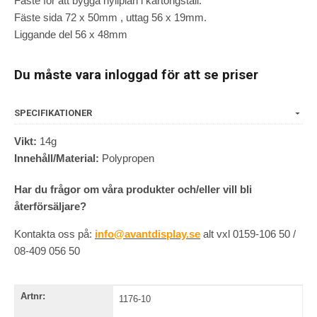
Fäste för att bygga hyllplan i kartongställ.
Fäste sida 72 x 50mm , uttag 56 x 19mm.
Liggande del 56 x 48mm
Du måste vara inloggad för att se priser
SPECIFIKATIONER
Vikt:
14g
Innehåll/Material:
Polypropen
Har du frågor om våra produkter och/eller vill bli
återförsäljare?
Kontakta oss på:
info@avantdisplay.se
alt vxl 0159-106 50 /
08-409 056 50
Artnr:
1176-10