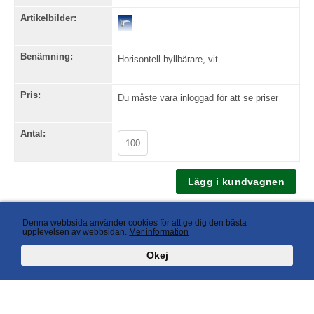
Artikelbilder:
Benämning:
Horisontell hyllbärare, vit
Pris:
Du måste vara inloggad för att se priser
Antal:
Tillbaka
Denna webbsida använder cookies för att ge dig den bästa
upplevelsen av webbsidan.
Mer information
Okej