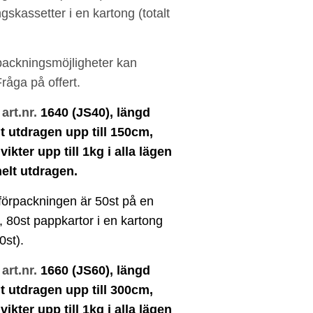
gskassetter i en kartong (totalt
packningsmöjligheter kan
Fråga på offert.
art.nr.
1640 (JS40)
,
längd
t utdragen upp till 150cm,
 vikter upp till 1kg i alla lägen
elt utdragen.
förpackningen är 50st på en
 80st pappkartor i en kartong
0st).
art.nr.
1660 (JS60)
,
längd
t utdragen upp till 300cm,
 vikter upp till 1kg i alla lägen