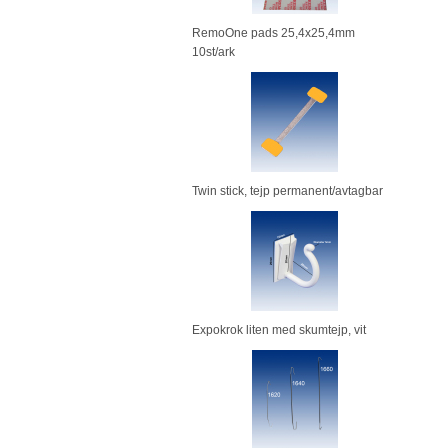
RemoOne pads 25,4x25,4mm
10st/ark
Twin stick, tejp permanent/avtagbar
Expokrok liten med skumtejp, vit