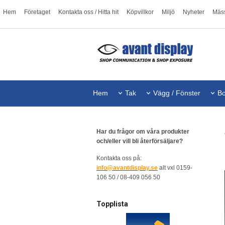
Hem
Företaget
Kontakta oss / Hitta hit
Köpvillkor
Miljö
Nyheter
Mäs
Hem
Tak
Vägg / Fönster
Bo
Har du frågor om våra produkter
och/eller vill bli återförsäljare?
Kontakta oss på:
info@avantdisplay.se
alt vxl 0159-
106 50 / 08-409 056 50
Topplista