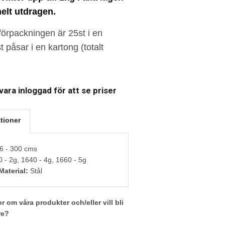
elt utdragen.
förpackningen är
25st i en
 påsar i en kartong (totalt
ara inloggad för att se priser
tioner
6 - 300 cms
 - 2g, 1640 - 4g, 1660 - 5g
Material:
Stål
r om våra produkter och/eller vill bli
re?