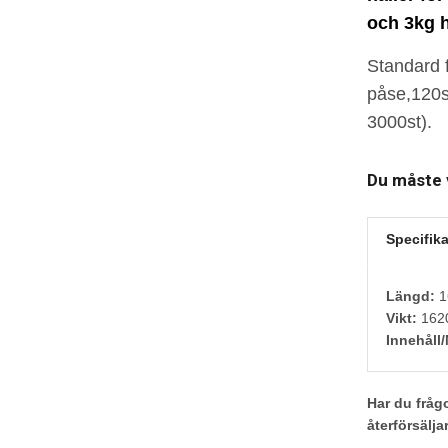
och 3kg h
S
tandard 
påse,120st
3000st)
.
Du måste v
Specifika
Längd:
1
Vikt:
1620
Innehåll/
Har du frågo
återförsälja