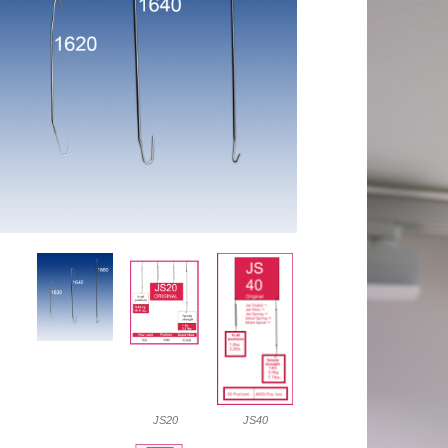
JS20
JS40