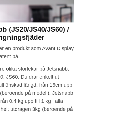
bb (JS20/JS40/JS60) /
gningsfjäder
är en produkt som Avant Display
atent på.
tre olika storlekar på Jetsnabb,
0, JS60. Du drar enkelt ut
ill önskad längd, från 16cm upp
m (beroende på modell). Jetsnabb
rån 0,4 kg upp till 1 kg i alla
 helt utdragen 3kg (beroende på