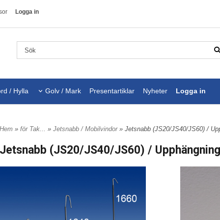
sor
Logga in
rd / Hylla
Golv / Mark
Presentartiklar
Nyheter
Logga in
Hem
»
för Tak...
»
Jetsnabb / Mobilvindor
» Jetsnabb (JS20/JS40/JS60) / Up
Jetsnabb (JS20/JS40/JS60) / Upphängning