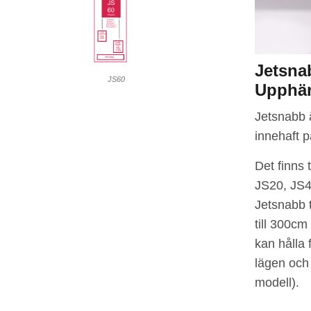
Jetsna
JS60
Upphän
Jetsnabb 
innehaft p
Det finns 
JS20, JS4
Jetsnabb t
till 300c
kan hålla f
lägen och
modell).