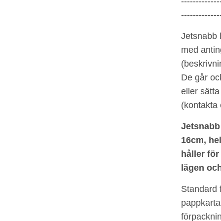
-------------
-------------
Jetsnabb l
med antin
(beskrivnin
De går ock
eller sätta
(kontakta o
Jetsnabb 
16cm, hel
håller för
lägen och
S
tandard 
pappkarta,
förpacknin