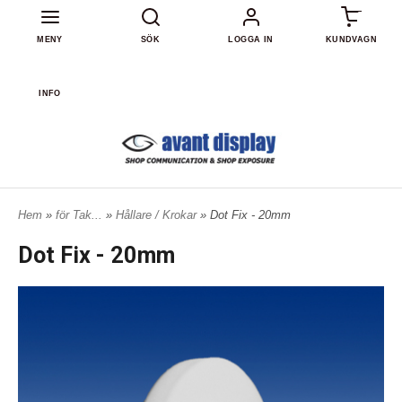
0
MENY
SÖK
LOGGA IN
KUNDVAGN
INFO
Hem
»
för Tak...
»
Hållare / Krokar
» Dot Fix - 20mm
Dot Fix - 20mm