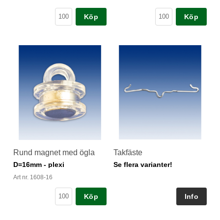
Köp
Köp
Rund magnet med ögla
Takfäste
D=16mm - plexi
Se flera varianter!
Art nr. 1608-16
Köp