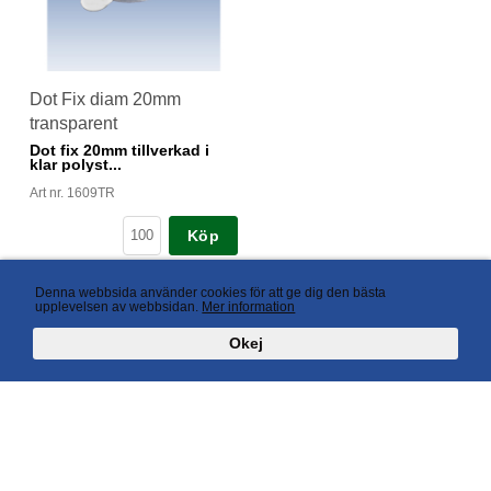
Dot Fix diam 20mm
transparent
Dot fix 20mm tillverkad i
klar polyst...
Art nr. 1609TR
Köp
Denna webbsida använder cookies för att ge dig den bästa
upplevelsen av webbsidan.
Mer information
Okej
AB Avant Display Box 57, S-647 22 Mariefred, Sweden Phone +46 (0)159-