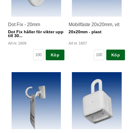
Dot Fix - 20mm
Mobilfäste 20x20mm, vit
Dot Fix håller för vikter upp
20x20mm - plast
till 30...
Art nr. 1609
Art nr. 1607
Köp
Köp