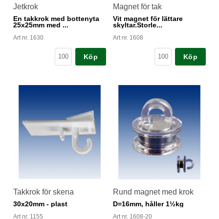
Jetkrok
Magnet för tak
En takkrok med bottenyta
Vit magnet för lättare
25x25mm med ...
skyltar.Storle...
Art nr. 1630
Art nr. 1608
Köp
Köp
Takkrok för skena
Rund magnet med krok
30x20mm - plast
D=16mm, håller 1½kg
Art nr. 1155
Art nr. 1608-20