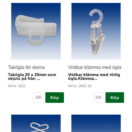
Takögla för skena
Vridbar klämma med ögla
Takögla 20 x 20mm som
Vridbar klämma med rörlig
skjuts på från ...
ögla.Klämma...
Art nr. 1611
Art nr. 1601-10
Köp
Köp