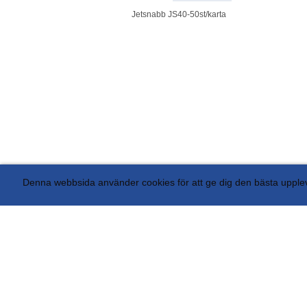
Jetsnabb JS40-50st/karta
Denna webbsida använder cookies för att ge dig den bästa uppl
AB Avant Display Box 5