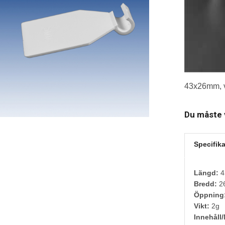
43x26mm, v
Du måste v
Specifika
Längd:
4
Bredd:
2
Öppning
Vikt:
2g
Innehåll/