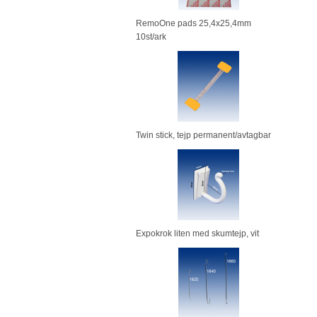
RemoOne pads 25,4x25,4mm
10st/ark
Twin stick, tejp permanent/avtagbar
Expokrok liten med skumtejp, vit