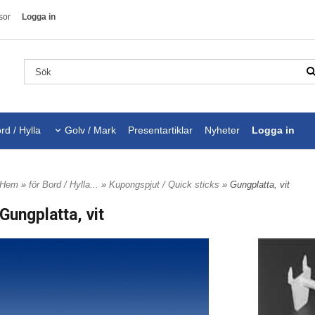
sor
Logga in
rd / Hylla
Golv / Mark
Presentartiklar
Nyheter
Logga in
Hem
»
för Bord / Hylla...
»
Kupongspjut / Quick sticks
» Gungplatta, vit
Gungplatta, vit