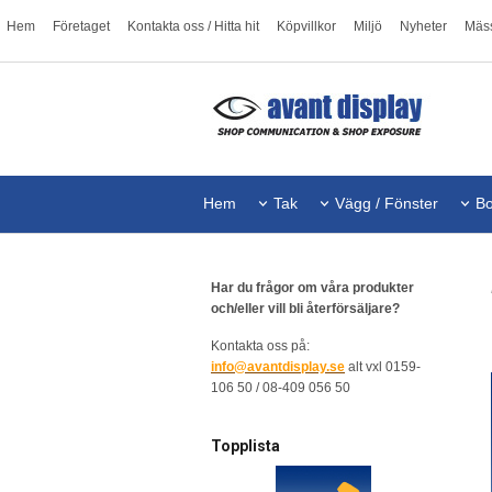
Hem
Företaget
Kontakta oss / Hitta hit
Köpvillkor
Miljö
Nyheter
Mäs
Hem
Tak
Vägg / Fönster
Bo
Har du frågor om våra produkter
och/eller vill bli återförsäljare?
Kontakta oss på:
info@avantdisplay.se
alt vxl 0159-
106 50 / 08-409 056 50
Topplista