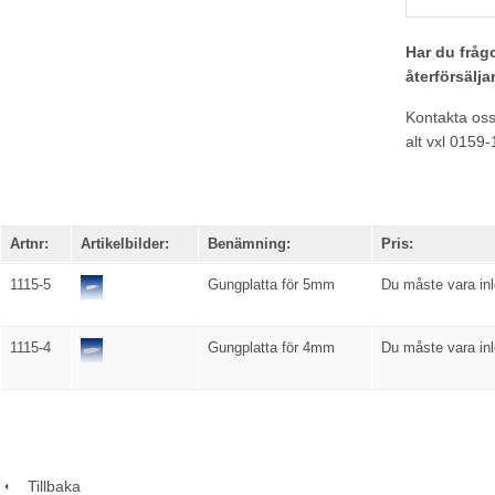
Har du frågo
återförsälja
Kontakta os
alt vxl 0159
Artnr:
Artikelbilder:
Benämning:
Pris:
1115-5
Gungplatta för 5mm
Du måste vara inl
1115-4
Gungplatta för 4mm
Du måste vara inl
Tillbaka