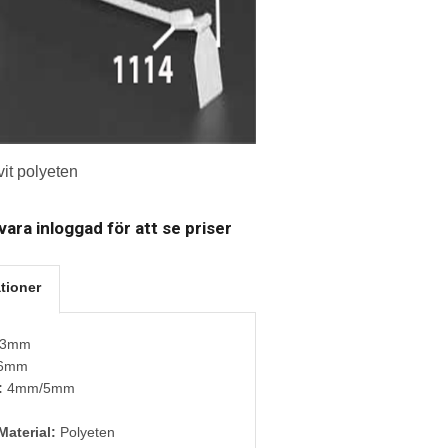
it polyeten
ara inloggad för att se priser
tioner
3mm
6mm
:
4mm/5mm
Material:
Polyeten