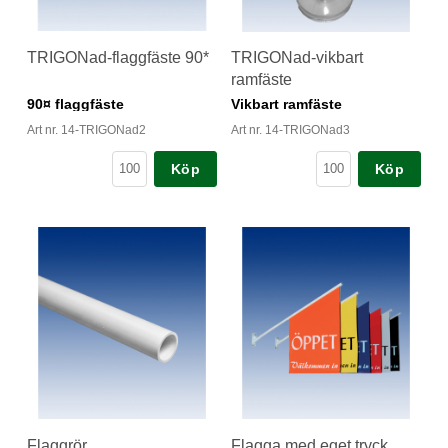
TRIGONad-flaggfäste 90*
TRIGONad-vikbart
ramfäste
90¤ flaggfäste
Vikbart ramfäste
Art nr. 14-TRIGONad2
Art nr. 14-TRIGONad3
Köp
Köp
Flaggrör
Flagga med eget tryck