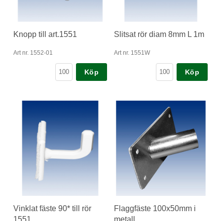
Knopp till art.1551
Slitsat rör diam 8mm L 1m
Art nr. 1552-01
Art nr. 1551W
Köp
Köp
Vinklat fäste 90* till rör
Flaggfäste 100x50mm i
1551
metall