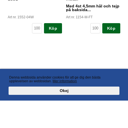
Med 4st 4,5mm hål och tejp
på baksida...
Art nr. 1552-04W
Art nr. 1154-M-FT
Köp
Köp
Denna webbsida använder cookies för att ge dig den bästa
upplevelsen av webbsidan.
Mer information
Okej
AB Avant Display Box 57, S-647 22 Mariefred, Sweden Phone +46 (0)159-