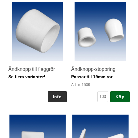
Ändknopp till flaggrör
Ändknopp-stoppring
Se flera varianter!
Passar till 19mm rör
Art nr. 1539
Köp