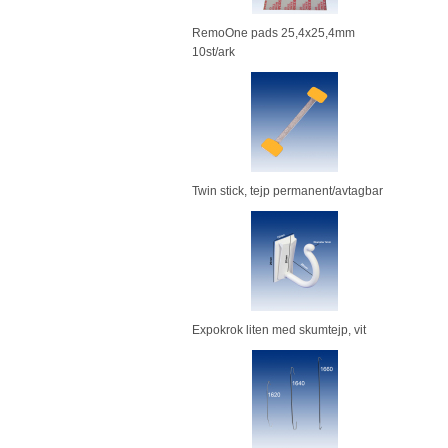
RemoOne pads 25,4x25,4mm
10st/ark
Twin stick, tejp permanent/avtagbar
Expokrok liten med skumtejp, vit