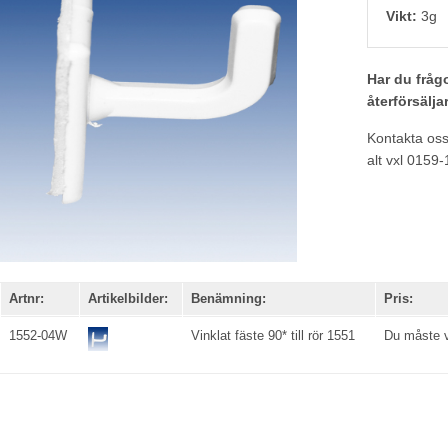
Vikt:
3g
Har du frågo
återförsälja
Kontakta os
alt vxl 0159
Artnr:
Artikelbilder:
Benämning:
Pris:
1552-04W
Vinklat fäste 90* till rör 1551
Du måste va