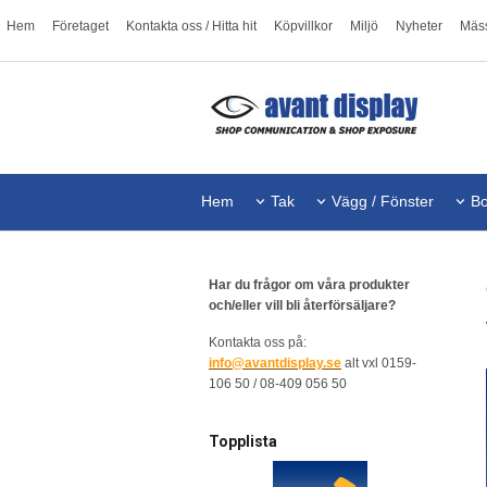
Hem
Företaget
Kontakta oss / Hitta hit
Köpvillkor
Miljö
Nyheter
Mäs
Hem
Tak
Vägg / Fönster
Bo
Har du frågor om våra produkter
och/eller vill bli återförsäljare?
Kontakta oss på:
info@avantdisplay.se
alt vxl 0159-
106 50 / 08-409 056 50
Topplista