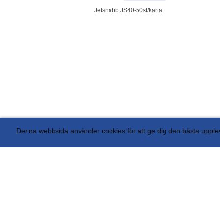
Jetsnabb JS40-50st/karta
Denna webbsida använder cookies för att ge dig den bästa uppl
AB Avant Display Box 5