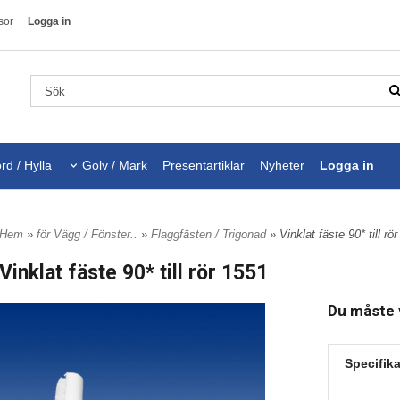
sor
Logga in
rd / Hylla
Golv / Mark
Presentartiklar
Nyheter
Logga in
Hem
»
för Vägg / Fönster..
»
Flaggfästen / Trigonad
» Vinklat fäste 90* till rö
Vinklat fäste 90* till rör 1551
Du måste v
Specifika