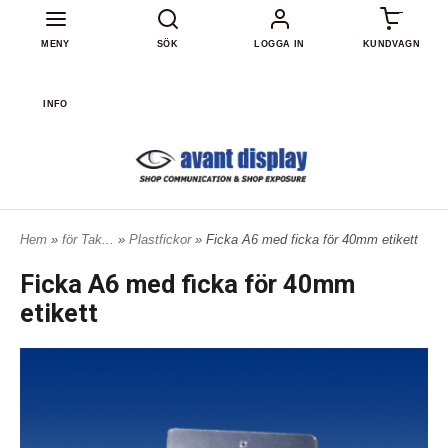
0
MENY
SÖK
LOGGA IN
KUNDVAGN
INFO
Hem
»
för Tak...
»
Plastfickor
» Ficka A6 med ficka för 40mm etikett
Ficka A6 med ficka för 40mm
etikett