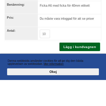
Benämning:
Ficka A6 med ficka för 40mm etikett
Pris:
Du måste vara inloggad för att se priser
Antal:
Tillbaka
Denna webbsida använder cookies för att ge dig den bästa
upplevelsen av webbsidan.
Mer information
Okej
AB Avant Display Box 57, S-647 22 Mariefred, Sweden Phone +46 (0)159-