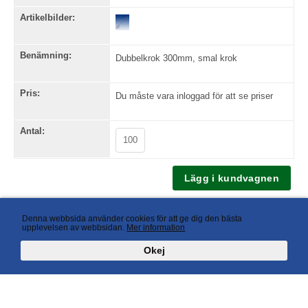
Artikelbilder:
Benämning:
Dubbelkrok 300mm, smal krok
Pris:
Du måste vara inloggad för att se priser
Antal:
Tillbaka
Denna webbsida använder cookies för att ge dig den bästa
upplevelsen av webbsidan.
Mer information
Okej