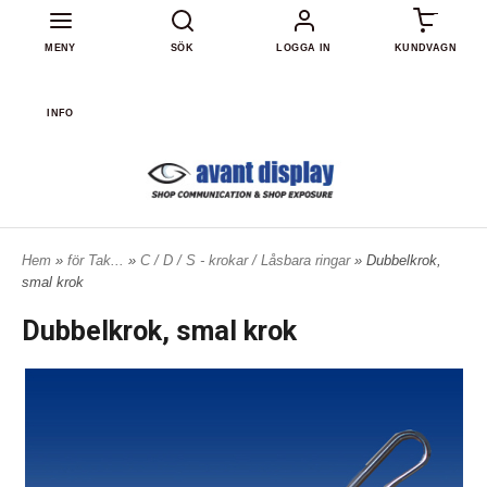
0
MENY
SÖK
LOGGA IN
KUNDVAGN
INFO
Hem
»
för Tak...
»
C / D / S - krokar / Låsbara ringar
» Dubbelkrok,
smal krok
Dubbelkrok, smal krok