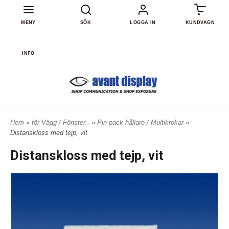
0
MENY
SÖK
LOGGA IN
KUNDVAGN
INFO
Hem
»
för Vägg / Fönster..
»
Pin-pack hållare / Multikrokar
»
Distanskloss med tejp, vit
Distanskloss med tejp, vit