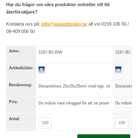
Har du frågor om våra produkter och/eller vill bli
återförsäljare?
Kontakta oss på:
info@avantdisplay.se
alt vxl 0159-106 50 /
08-409 056 50
Artnr:
1197-3D-25W
1197-3D-13
Artikelbilder:
Benämning:
Distanskloss 25x25x25mm med tejp, vit
Distansklos
Pris:
Du måste vara inloggad för att se priser
Du måste var
Antal: