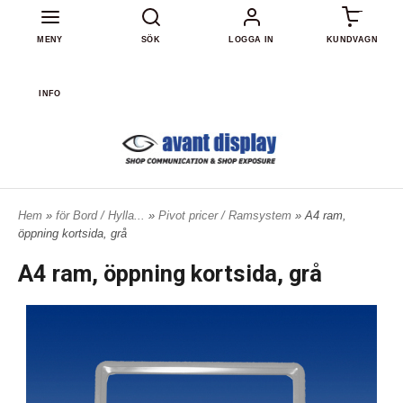
0
MENY
SÖK
LOGGA IN
KUNDVAGN
INFO
Hem
»
för Bord / Hylla...
»
Pivot pricer / Ramsystem
» A4 ram,
öppning kortsida, grå
A4 ram, öppning kortsida, grå