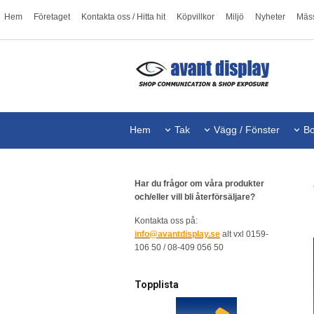
Hem
Företaget
Kontakta oss / Hitta hit
Köpvillkor
Miljö
Nyheter
Mäs
Hem
Tak
Vägg / Fönster
Bo
Har du frågor om våra produkter
och/eller vill bli återförsäljare?
Kontakta oss på:
info@avantdisplay.se
alt vxl 0159-
106 50 / 08-409 056 50
Topplista