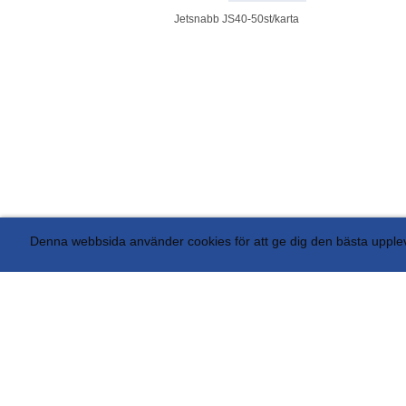
Jetsnabb JS40-50st/karta
Denna webbsida använder cookies för att ge dig den bästa uppl
AB Avant Display Box 5