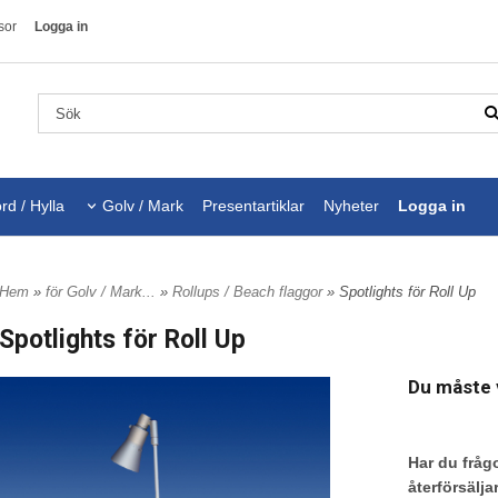
sor
Logga in
rd / Hylla
Golv / Mark
Presentartiklar
Nyheter
Logga in
Hem
»
för Golv / Mark...
»
Rollups / Beach flaggor
» Spotlights för Roll Up
Spotlights för Roll Up
Du måste v
Har du frågo
återförsälja