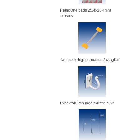
RemoOne pads 25,4x25,4mm
10st/ark
Twin stick, tejp permanent/avtagbar
Expokrok liten med skumtejp, vit