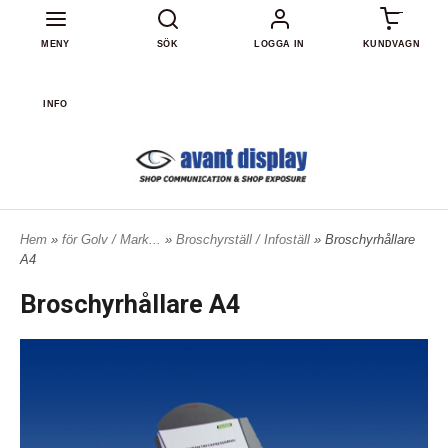
0
MENY
SÖK
LOGGA IN
KUNDVAGN
INFO
Hem
»
för Golv / Mark...
»
Broschyrställ / Infoställ
» Broschyrhållare
A4
Broschyrhållare A4