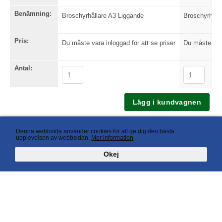
Benämning:
Broschyrhållare A3 Liggande
Broschyrhåll
Pris:
Du måste vara inloggad för att se priser
Du måste vara
Antal:
Tillbaka
Denna webbsida använder cookies för att ge dig den bästa
upplevelsen av webbsidan.
Mer information
Okej
AB Avant Display Box 57, S-647 22 Mariefred, Sweden Phone +46 (0)159-