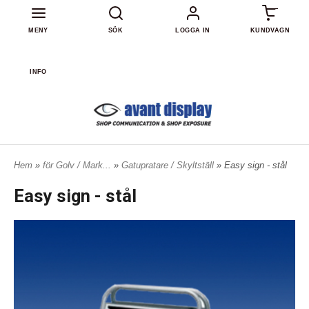
0
MENY
SÖK
LOGGA IN
KUNDVAGN
INFO
Hem
»
för Golv / Mark...
»
Gatupratare / Skyltställ
» Easy sign - stål
Easy sign - stål