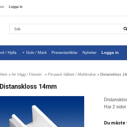
sor
Logga in
rd / Hylla
Golv / Mark
Presentartiklar
Nyheter
Logga in
Hem
»
för Vägg / Fönster..
»
Pin-pack hållare / Multikrokar
» Distanskloss 
Distanskloss 14mm
Distansklos
Har 2 sidor
Du måste v