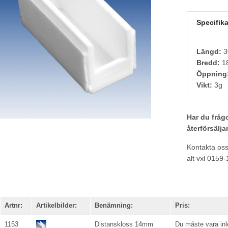
Specifika
Längd:
3
Bredd:
1
Öppning
Vikt:
3g
Har du frågo
återförsälja
Kontakta os
alt vxl 0159
Artnr:
Artikelbilder:
Benämning:
Pris:
1153
Distanskloss 14mm
Du måste vara inlo