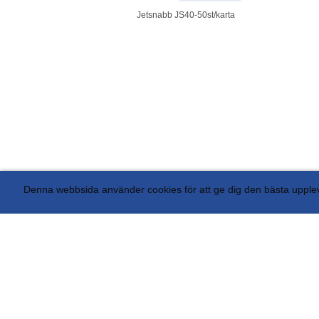
Jetsnabb JS40-50st/karta
Denna webbsida använder cookies för att ge dig den bästa uppl
AB Avant Display Box 5