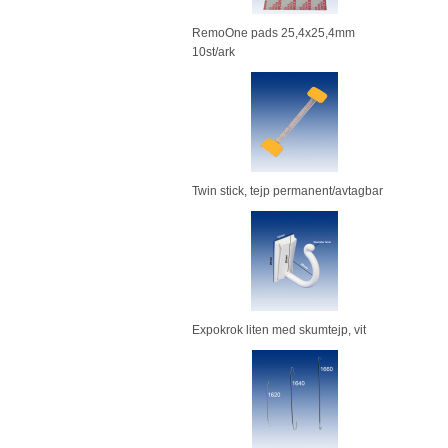
RemoOne pads 25,4x25,4mm
10st/ark
Twin stick, tejp permanent/avtagbar
Expokrok liten med skumtejp, vit