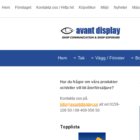
Hem
Företaget
Kontakta oss / Hitta hit
Köpvillkor
Miljö
Nyheter
Mäs
Hem
Tak
Vägg / Fönster
Bo
Har du frågor om våra produkter
och/eller vill bli återförsäljare?
Kontakta oss på:
info@avantdisplay.se
alt vxl 0159-
106 50 / 08-409 056 50
Topplista