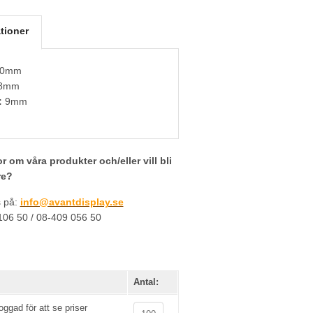
tioner
0mm
8mm
:
9mm
r om våra produkter och/eller vill bli
re?
s på:
info@avantdisplay.se
-106 50 / 08-409 056 50
Antal:
ggad för att se priser