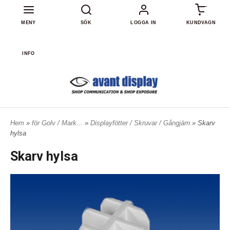
0
MENY
SÖK
LOGGA IN
KUNDVAGN
INFO
Hem
»
för Golv / Mark...
»
Displayfötter / Skruvar / Gångjärn
» Skarv
hylsa
Skarv hylsa