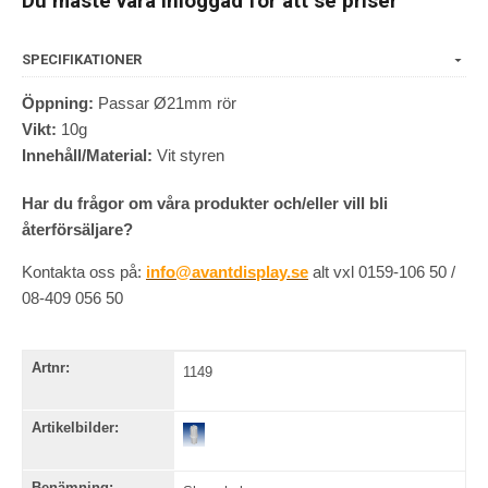
Du måste vara inloggad för att se priser
SPECIFIKATIONER
Öppning:
Passar Ø21mm rör
Vikt:
10g
Innehåll/Material:
Vit styren
Har du frågor om våra produkter och/eller vill bli
återförsäljare?
Kontakta oss på:
info@avantdisplay.se
alt vxl 0159-106 50 /
08-409 056 50
Artnr:
1149
Artikelbilder:
Benämning: