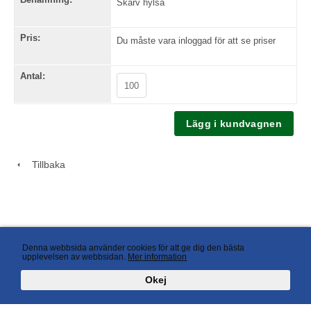
Skarv hylsa
Pris:
Du måste vara inloggad för att se priser
Antal:
Tillbaka
Denna webbsida använder cookies för att ge dig den bästa
upplevelsen av webbsidan.
Mer information
Okej