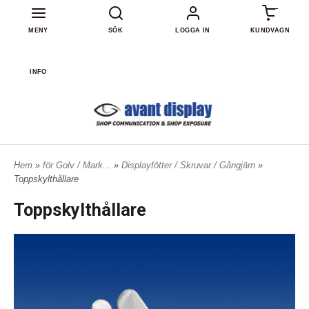
0
MENY
SÖK
LOGGA IN
KUNDVAGN
INFO
Hem
»
för Golv / Mark...
»
Displayfötter / Skruvar / Gångjärn
»
Toppskylthållare
Toppskylthållare