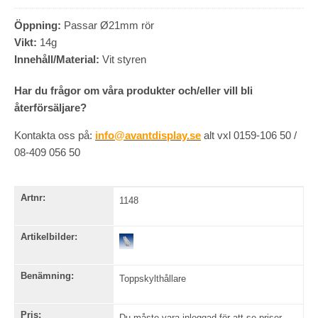
Öppning:
Passar Ø21mm rör
Vikt:
14g
Innehåll/Material:
Vit styren
Har du frågor om våra produkter och/eller vill bli
återförsäljare?
Kontakta oss på:
info@avantdisplay.se
alt vxl 0159-106 50 /
08-409 056 50
Artnr:
1148
Artikelbilder:
Benämning:
Toppskylthållare
Pris:
Du måste vara inloggad för att se priser