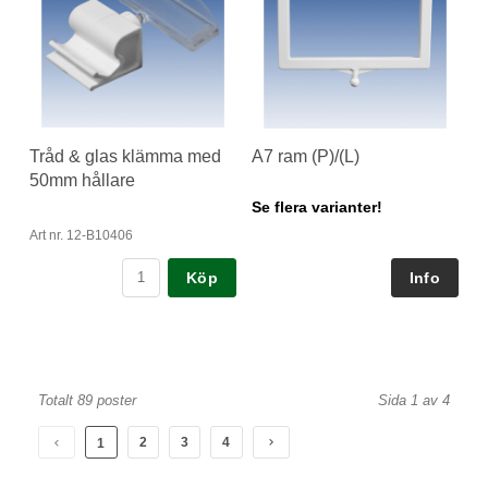
Tråd & glas klämma med
A7 ram (P)/(L)
50mm hållare
Se flera varianter!
Art nr. 12-B10406
Köp
Totalt 89 poster
Sida 1 av 4
2
3
4
1