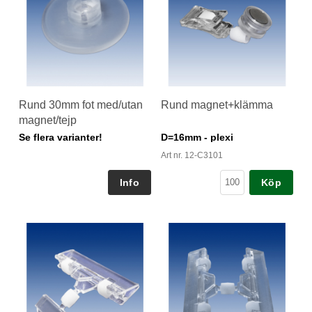
Rund 30mm fot med/utan
Rund magnet+klämma
magnet/tejp
Se flera varianter!
D=16mm - plexi
Art nr. 12-C3101
Köp