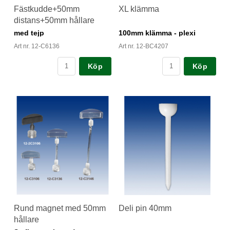
Fästkudde+50mm
XL klämma
distans+50mm hållare
med tejp
100mm klämma - plexi
Art nr. 12-C6136
Art nr. 12-BC4207
Köp
Köp
Rund magnet med 50mm
Deli pin 40mm
hållare